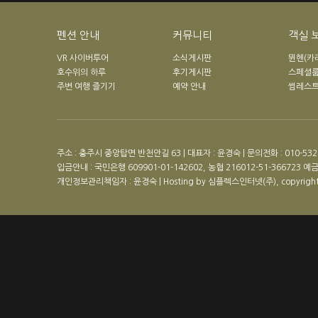
펜션 안내
커뮤니티
객실 
VR 사이버투어
소식게시판
뮌헨(카
호수위의 하루
후기게시판
스페셜
주변 여행 즐기기
예약 안내
썸레스
주소 : 충주시 중앙탑면 반천안길 63 | 대표자 : 윤경숙 | 문의전화 : 010-5328-1
입금안내 : 국민은행 609901-01-142602, 농협 216012-51-366723 
개인정보관리책임자 : 윤경숙 | Hosting by 심플렉스인터넷(주), copyrigh